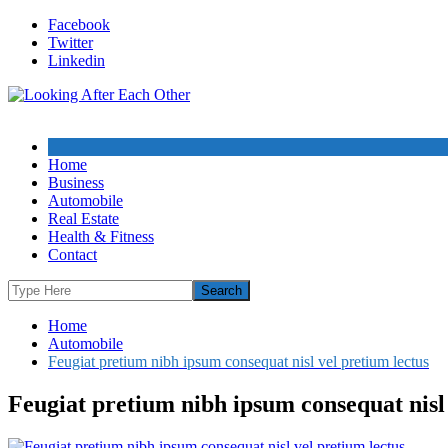
Skip
Facebook
to
Twitter
content
Linkedin
Home
Business
Automobile
Real Estate
Health & Fitness
Contact
Home
Automobile
Feugiat pretium nibh ipsum consequat nisl vel pretium lectus
Feugiat pretium nibh ipsum consequat nisl 