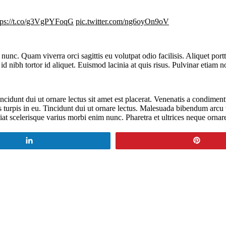
tps://t.co/g3VgPYFoqG
pic.twitter.com/ng6oyOn9oV
nunc. Quam viverra orci sagittis eu volutpat odio facilisis. Aliquet port
d nibh tortor id aliquet. Euismod lacinia at quis risus. Pulvinar etiam
cidunt dui ut ornare lectus sit amet est placerat. Venenatis a condimen
s turpis in eu. Tincidunt dui ut ornare lectus. Malesuada bibendum arc
iat scelerisque varius morbi enim nunc. Pharetra et ultrices neque orn
Share
Pin