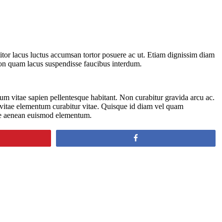
titor lacus luctus accumsan tortor posuere ac ut. Etiam dignissim diam
 non quam lacus suspendisse faucibus interdum.
tum vitae sapien pellentesque habitant. Non curabitur gravida arcu ac.
u vitae elementum curabitur vitae. Quisque id diam vel quam
are aenean euismod elementum.
Share