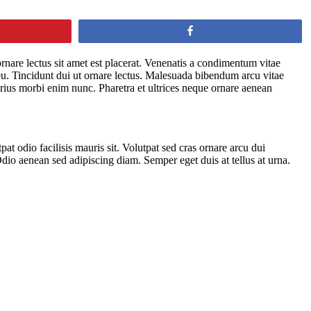
Share
rnare lectus sit amet est placerat. Venenatis a condimentum vitae
 eu. Tincidunt dui ut ornare lectus. Malesuada bibendum arcu vitae
rius morbi enim nunc. Pharetra et ultrices neque ornare aenean
t odio facilisis mauris sit. Volutpat sed cras ornare arcu dui
Odio aenean sed adipiscing diam. Semper eget duis at tellus at urna.