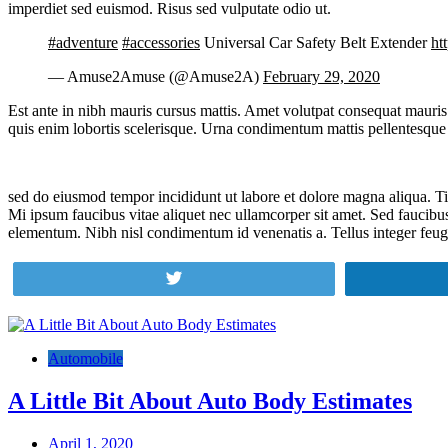
imperdiet sed euismod. Risus sed vulputate odio ut.
#adventure
#accessories
Universal Car Safety Belt Extender
ht
— Amuse2Amuse (@Amuse2A)
February 29, 2020
Est ante in nibh mauris cursus mattis. Amet volutpat consequat mauris 
quis enim lobortis scelerisque. Urna condimentum mattis pellentesque i
sed do eiusmod tempor incididunt ut labore et dolore magna aliqua. Tin
Mi ipsum faucibus vitae aliquet nec ullamcorper sit amet. Sed faucibu
elementum. Nibh nisl condimentum id venenatis a. Tellus integer feug
Tweet
Post
navigation
Automobile
A Little Bit About Auto Body Estimates
April 1, 2020