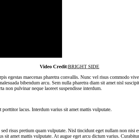
Video Credit
:
BRIGHT SIDE
c turpis egestas maecenas pharetra convallis. Nunc vel risus commodo v
 malesuada bibendum arcu. Sem nulla pharetra diam sit amet nisl suscipit
orta non pulvinar neque laoreet suspendisse interdum.
porttitor lacus. Interdum varius sit amet mattis vulputate.
sed risus pretium quam vulputate. Nisl tincidunt eget nullam non nisi es
us sit amet mattis vulputate. At augue eget arcu dictum varius. Curabitur